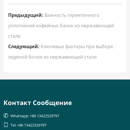
Предыдущий:
Важность герметичного
уплотнения кофейных банок из нержавеющей
стали
Следующий:
Ключевые факторы при выборе
ледяной бочки из нержавеющей стали
Контакт Сообщение

Whatsapp: +86 13422529797

Tel: +86 13422529797